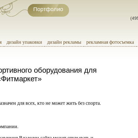
Портфолио
(49
я
дизайн упаковки
дизайн рекламы
рекламная фотосъемка
ортивного оборудования для
«Фитмаркет»
начен для всех, кто не может жить без спорта.
омпании.
вления Владелец сайта может открывать и