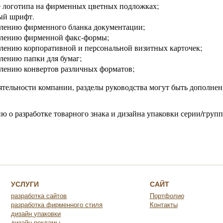
е логотипа на фирменных цветных подложках;
ый шрифт.
млению фирменного бланка документации;
млению фирменной факс-формы;
лению корпоративной и персональной визитных карточек;
лению папки для бумаг;
лению конвертов различных форматов;
еятельности компании, разделы руководства могут быть дополнен
о разработке товарного знака и дизайна упаковки серии/группы
УСЛУГИ
САЙТ
разработка сайтов
Портфолио
разработка фирменного стиля
Контакты
дизайн упаковки
дизайн рекламы