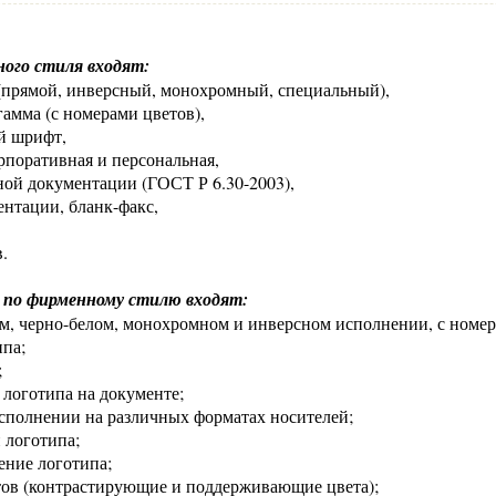
ного стиля входят:
 (прямой, инверсный, монохромный, специальный),
гамма (с номерами цветов),
й шрифт,
орпоративная и персональная,
ной документации (ГОСТ Р 6.30-2003),
ентации, бланк-факс,
.
а по фирменному стилю входят:
ном, черно-белом, монохромном и инверсном исполнении, с номе
ипа;
;
 логотипа на документе;
исполнении на различных форматах носителей;
 логотипа;
ение логотипа;
тов (контрастирующие и поддерживающие цвета);