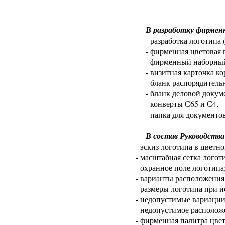
В разработку фирмен
- разработка логотипа
- фирменная цветовая 
- фирменный наборны
- визитная карточка к
- бланк распорядитель
- бланк деловой докум
- конверты С65 и С4,
- папка для документов
В состав Руководств
- эскиз логотипа в цвет
- масштабная сетка логот
- охранное поле логотипа
- варианты расположения
- размеры логотипа при 
- недопустимые вариации
- недопустимое располож
- фирменная палитра цве