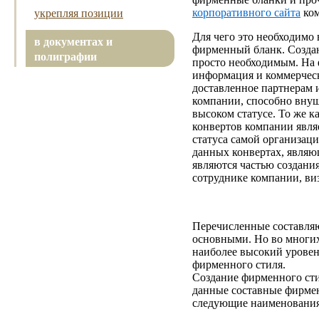
укрепляя позиции
корпоративного сайта
ком
Для чего это необходимо
в документах и
фирменный бланк. Создан
полиграфии
просто необходимым. На 
информация и коммерческ
доставленное партнерам 
компании, способно внуш
высоком статусе. То же к
конвертов компании явля
статуса самой организац
данных конвертах, являю
являются частью создани
сотруднике компании, в
Перечисленные составл
основными. Но во многих
наиболее высокий уровен
фирменного стиля.
Создание фирменного сти
данные составные фирмен
следующие наименования