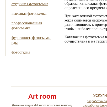
студийная фотосъемка
образом, каталожная фот
определенного предмета 
выездная фотосъемка
При каталожной фотосъемк
когда снимается нескольк
профессиональная
различающиеся, к примеру
фотосъемка
чтобы наиболее полно отр
фудстилист, фотосъемка
Каталожная фотосъемка в
осуществлена и на террит
еды
фотостудия
Art room
УСЛУГИ
разработка с
Дизайн-студия Art room помогает малому
разработка фир