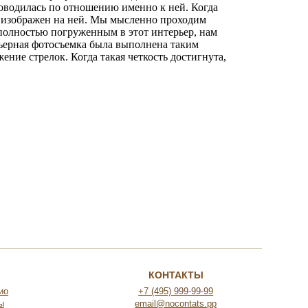
роводилась по отношению именно к ней. Когда
й изображен на ней. Мы мысленно проходим
 полностью погруженным в этот интерьер, нам
ерьерная фотосъемка была выполнена таким
ение стрелок. Когда такая четкость достигнута,
КОНТАКТЫ
ио
+7 (495) 999-99-99
ы
email@nocontats.pp