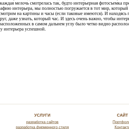
 каждая мелочь смотрелась так, будто интерьерная фотосъемка п
афию интерьера, мы полностью погружается в тот мир, которы
 смотрим на картины и часы (если таковые имеются). И находясь
круг, даже узнать, который час. И здесь очень важно, чтобы инт
 расположенных в самом дальнем углу было четко видно располож
у интерьера успешной.
УСЛУГИ
САЙТ
разработка сайтов
Портфол
разработка фирменного стиля
Контакт