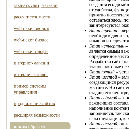
создания его дизайн
заказать сайт, магазин
от удобства, функц
приятно посетителям
рассчет стоимости
оставаться здесь, п
заинтересуются ока
web-пакет эконом
Этап третий
– вер
необходим для того
web-пакет бизнес
изъянов и недочето
Этап четвертый
– 
web-пакет профи
является самым важ
определенное место,
Разработка сайта на
интернет-магазин
этапов, которые не
Этап пятый
– уста
интернет-каталог
Этап шестой
– зал
создающийся ресурс
пример системы
хостинге. Но сайт 
управления
стадию его непосре
Этап седьмой
– зап
продвижение сайтов
важнейших составля
наполнение контен
заполняется, так ск
расширяя возможности
в эксплуатацию, ка
Этап восьмой
, он 
каким образом
завершается разраб