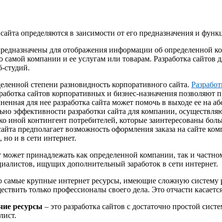
сайта определяются в заисимости от его предназначения и функ
редназначены для отображения информации об определенной комп
самой компании и ее услугам или товарам. Разработка сайтов дл
б-студий.
деленной степени разновидность корпоративного сайта.
Разработ
работка сайтов корпоративных и бизнес-назначения позволяют п
енная для нее разработка сайта может помочь в выходе ее на а
льно эффективности разработки сайта для компании, осуществл
ько иной контингент потребителей, которые заинтересованы боль
 сайта предполагает возможность оформления заказа на сайте ко
но и в сети интернет.
йт может принадлежать как определенной компании, так и частно
алистов, ищущих дополнительный заработок в сети интернет.
о самые крупные интернет ресурсы, имеющие сложную систему ра
ствить только профессионалы своего дела. Это отчасти касается
чие ресурсы
– это разработка сайтов с достаточно простой сист
лист.