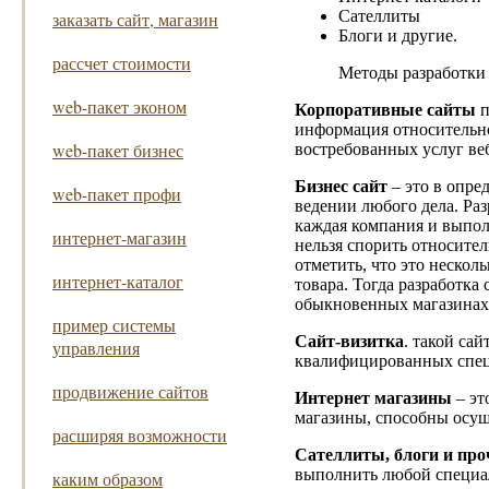
Сателлиты
заказать сайт, магазин
Блоги и другие.
рассчет стоимости
Методы разработки 
web-пакет эконом
Корпоративные сайты
п
информация относительно 
web-пакет бизнес
востребованных услуг ве
Бизнес сайт
– это в опре
web-пакет профи
ведении любого дела. Раз
каждая компания и выполн
интернет-магазин
нельзя спорить относите
отметить, что это нескол
интернет-каталог
товара. Тогда разработка
обыкновенных магазинах, 
пример системы
Cайт-визитка
. такой са
управления
квалифицированных специ
продвижение сайтов
Интернет магазины
– эт
магазины, способны осуще
расширяя возможности
Сателлиты, блоги и про
выполнить любой специа
каким образом