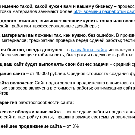
 именно такой, какой нужен вам и вашему бизнесу
– процесс
готовка материалов занимают более
50% времени разработки сай
дорого, стильно, вызывает желание купить товар или восп
зайн, работают профессиональные дизайнеры;
, материалы выложены так, как нужно, без ошибок.
В произв
материалов; трехкратная проверка перед сдачей работы; тести
ся быстро, всегда доступен
– в
разработке сайта
используютс
обеспечивающие стабильность, быстроту и надежность работы;
ц ваш сайт будет выполнять свои бизнес задачи
– средний с
дания сайта
– от 40 000 рублей. Средняя стоимость создания фу
айта включена:
Сайт подготовлен к продвижению в поисковых 
ных запросов включена в стоимость работы; оптимизацию сайт
йтов;
арантия
работоспособности сайта
;
ческое обслуживание сайта
– после сдачи работы предоставл
 сайта, настройку почты, правки в рамках системы управления
ьнейшее продвижение сайта
– от 3%