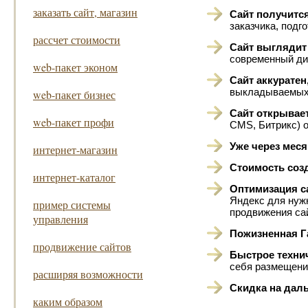
заказать сайт, магазин
Сайт получится
заказчика, под
рассчет стоимости
Сайт выглядит 
современный ди
web-пакет эконом
Сайт аккуратен
выкладываемых 
web-пакет бизнес
Сайт открывает
web-пакет профи
CMS, Битрикс) 
Уже через меся
интернет-магазин
Стоимость соз
интернет-каталог
Оптимизация с
Яндекс для нуж
пример системы
продвижения са
управления
Пожизненная Г
продвижение сайтов
Быстрое техни
себя размещение
расширяя возможности
Скидка на дал
каким образом