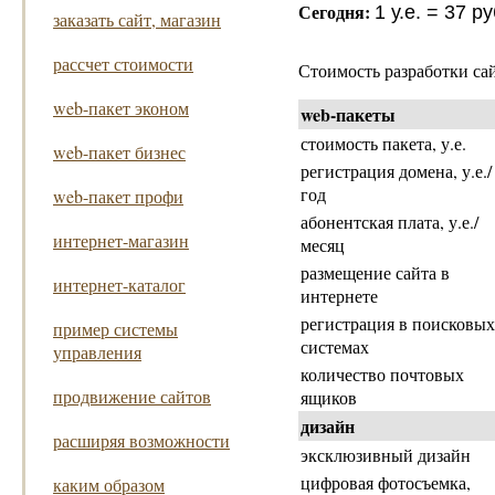
Сегодня:
1 у.е. = 37 р
заказать сайт, магазин
рассчет стоимости
Стоимость разработки са
web-пакет эконом
web-пакеты
стоимость пакета, у.е.
web-пакет бизнес
регистрация домена, у.е./
год
web-пакет профи
абонентская плата, у.е./
интернет-магазин
месяц
размещение сайта в
интернет-каталог
интернете
регистрация в поисковых
пример системы
системах
управления
количество почтовых
продвижение сайтов
ящиков
дизайн
расширяя возможности
эксклюзивный дизайн
цифровая фотосъемка,
каким образом