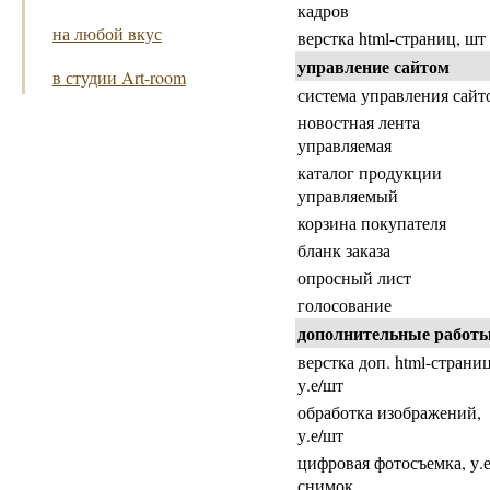
кадров
на любой вкус
верстка html-страниц, шт
управление сайтом
в студии Art-room
система управления сайт
новостная лента
управляемая
каталог продукции
управляемый
корзина покупателя
бланк заказа
опросный лист
голосование
дополнительные работ
верстка доп. html-страниц
у.е/шт
обработка изображений,
у.е/шт
цифровая фотосъемка, у.е
снимок